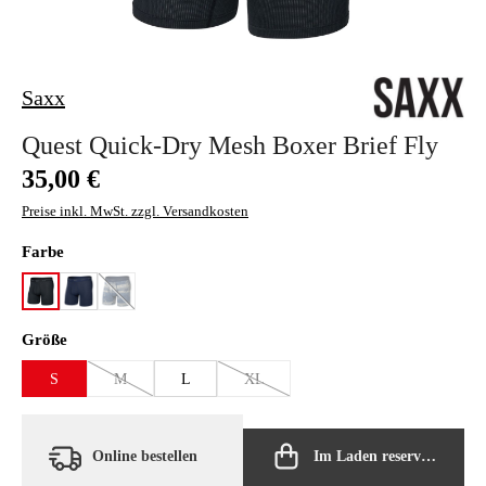
Saxx
Quest Quick-Dry Mesh Boxer Brief Fly
Regulärer Preis:
35,00 €
Preise inkl. MwSt. zzgl. Versandkosten
auswählen
Farbe
black
maritime
palm geo/stone
(Diese Option ist zurzeit nicht verfügbar.)
auswählen
Größe
S
M
L
XL
(Diese Option ist zurzeit nicht verfügbar.)
(Diese Option ist zurzeit nicht verfügbar
Online bestellen
Im Laden reservieren