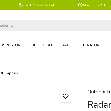
Tel: 0721-920906-0
Mo-Fr 11-19 Uhr,
AUSRÜSTUNG
KLETTERN
RAD
LITERATUR
 & Kappen
Outdoor R
Radar