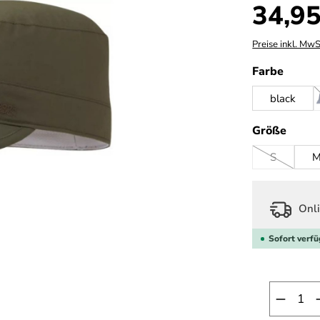
Regulärer Prei
34,95
Preise inkl. MwS
auswä
Farbe
black
ausw
Größe
S
(Diese Optio
Onli
Sofort verfü
Produk