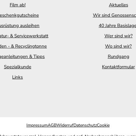
Film ab!
Aktuelles
eschenkgutscheine
Wir sind Genossensc
srüstung ausleihen
40 Jahre Basislag
tur- & Servicewerkstatt
Wer sind wir?
en - & Recyclingtonne
Wo sind wir?
geanleitungen & Tipps
Rundgang
Spezialkunde
Kontaktformular
Links
Impressum
AGB
Widerruf
Datenschutz
Cookie