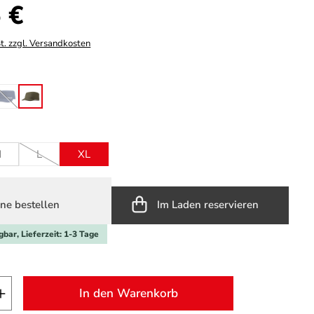
s:
 €
t. zzgl. Versandkosten
hlen
cenote
fatigue
(Diese Option ist zurzeit nicht verfügbar.)
ählen
M
L
XL
n ist zurzeit nicht verfügbar.)
(Diese Option ist zurzeit nicht verfügbar.)
ne bestellen
Im Laden reservieren
gbar, Lieferzeit: 1-3 Tage
t Anzahl: Gib den gewünschten Wert ein o
In den Warenkorb