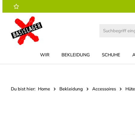
 Hauptinhalt springen
Zur Suche springen
Zur Hauptnavigation springen
WIR
BEKLEIDUNG
SCHUHE
Du bist hier:
Home
Bekleidung
Accessoires
Hüte
Bildergalerie überspringen