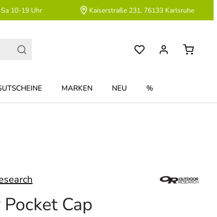
 Sa 10-19 Uhr
Kaiserstraße 231, 76133 Karlsruhe
GUTSCHEINE
MARKEN
NEU
%
esearch
 Pocket Cap