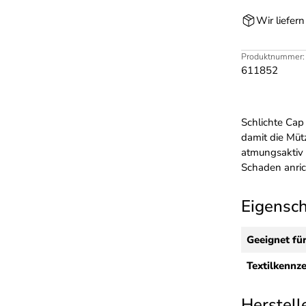
Wir liefer
Produktnummer:
611852
Schlichte Cap 
damit die Mütz
atmungsaktiv 
Schaden anric
Eigensc
Geeignet für
Textilkennz
Herstell