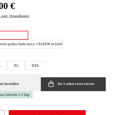
:
00 €
. zzgl. Versandkosten
len
black
dark navy
len
L
XL
XXL
e bestellen
Im Laden reservieren
ar, Lieferzeit: 1-3 Tage
 Anzahl: Gib den gewünschten Wert ein oder b