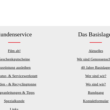
undenservice
Das Basislag
Film ab!
Aktuelles
Geschenkgutscheine
Wir sind Genossensch
usrüstung ausleihen
40 Jahre Basislage
atur- & Servicewerkstatt
Wer sind wir?
den - & Recyclingtonne
Wo sind wir?
egeanleitungen & Tipps
Rundgang
Spezialkunde
Kontaktformular
Links