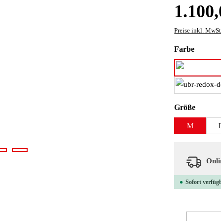
Regulärer Preis
1.100,
Preise inkl. MwSt
auswäh
Farbe
auswäh
Größe
M
Onlin
Sofort verfügb
Produkt