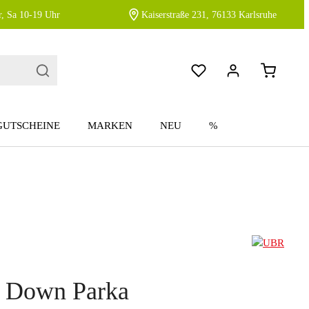
, Sa 10-19 Uhr
Kaiserstraße 231, 76133 Karlsruhe
GUTSCHEINE
MARKEN
NEU
%
 Down Parka