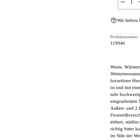
Wir liefern
Produktnummer:
119946
Warm. Wärmer.
Wintermonaten
luxuriösen Her
ist und mit ei
sehr hochwertig
eingearbeitete
Außen- und 2 
Frontreißversc
trüben, städti
richtig bitter 
im Stile der We