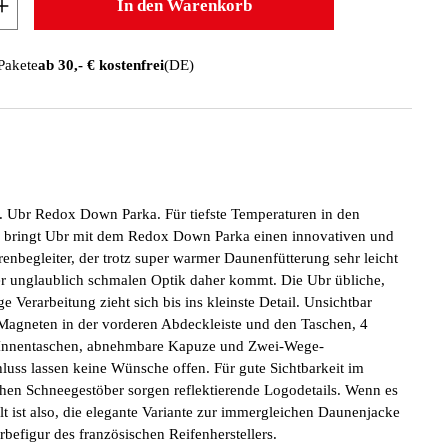
In den Warenkorb
 Pakete
ab 30,- € kostenfrei
(DE)
 Ubr Redox Down Parka. Für tiefste Temperaturen in den
 bringt Ubr mit dem Redox Down Parka einen innovativen und
renbegleiter, der trotz super warmer Daunenfütterung sehr leicht
ner unglaublich schmalen Optik daher kommt. Die Ubr übliche,
e Verarbeitung zieht sich bis ins kleinste Detail. Unsichtbar
 Magneten in der vorderen Abdeckleiste und den Taschen, 4
Innentaschen, abnehmbare Kapuze und Zwei-Wege-
hluss lassen keine Wünsche offen. Für gute Sichtbarkeit im
schen Schneegestöber sorgen reflektierende Logodetails. Wenn es
kalt ist also, die elegante Variante zur immergleichen Daunenjacke
rbefigur des französischen Reifenherstellers.