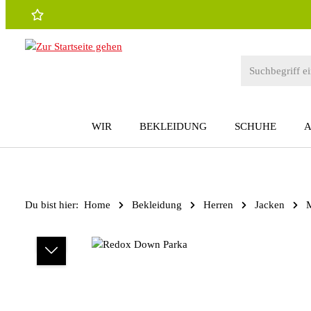
 Hauptinhalt springen
Zur Suche springen
Zur Hauptnavigation springen
WIR
BEKLEIDUNG
SCHUHE
Du bist hier:
Home
Bekleidung
Herren
Jacken
M
Bildergalerie überspringen