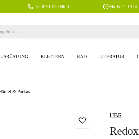
Tel: 0721-920906-0
Mo-Fr 11-19 Uhr
AUSRÜSTUNG
KLETTERN
RAD
LITERATUR
äntel & Parkas
UBR
Redox