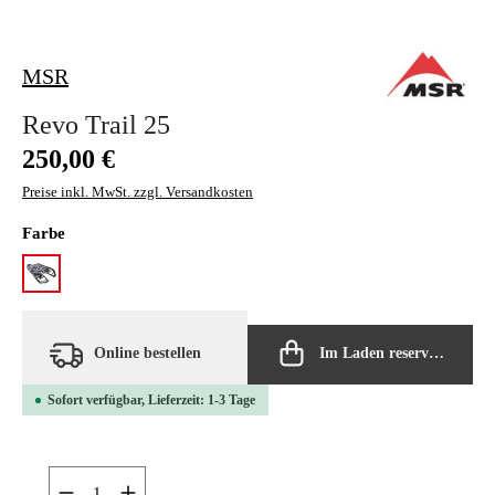
MSR
Revo Trail 25
Regulärer Preis:
250,00 €
Preise inkl. MwSt. zzgl. Versandkosten
auswählen
Farbe
marine fog
Online bestellen
Im Laden reservieren
Sofort verfügbar, Lieferzeit: 1-3 Tage
Produkt Anzahl: Gib den gewünschten Wert ein oder ben