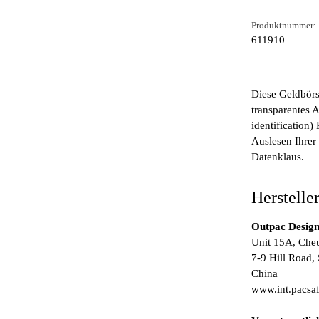
Produktnummer:
611910
Diese Geldbörse
transparentes 
identification)
Auslesen Ihrer 
Datenklaus.
Herstelle
Outpac Design
Unit 15A, Cheu
7-9 Hill Road
China
www.int.pacsa