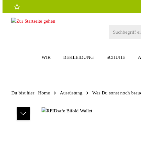
 Hauptinhalt springen
Zur Suche springen
Zur Hauptnavigation springen
WIR
BEKLEIDUNG
SCHUHE
Du bist hier:
Home
Ausrüstung
Was Du sonst noch brau
Bildergalerie überspringen