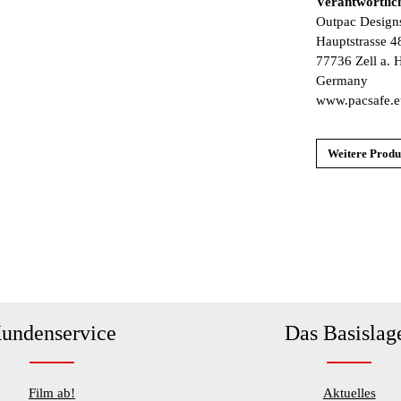
Verantwortlic
Outpac Desig
Hauptstrasse 4
77736 Zell a. 
Germany
www.pacsafe.
Weitere Produ
undenservice
Das Basislag
Film ab!
Aktuelles