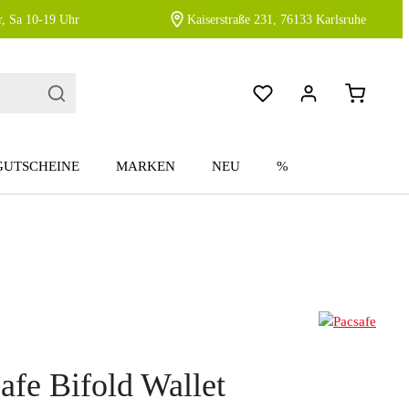
, Sa 10-19 Uhr
Kaiserstraße 231, 76133 Karlsruhe
GUTSCHEINE
MARKEN
NEU
%
fe Bifold Wallet