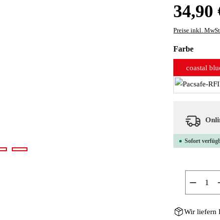
Regulärer Preis
34,90 
Preise inkl. MwSt
auswäh
Farbe
coastal blu
Onlin
Sofort verfügb
Produkt
Wir liefern