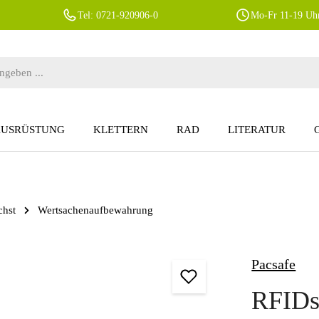
Tel: 0721-920906-0
Mo-Fr 11-19 Uhr
AUSRÜSTUNG
KLETTERN
RAD
LITERATUR
chst
Wertsachenaufbewahrung
Pacsafe
RFIDsa