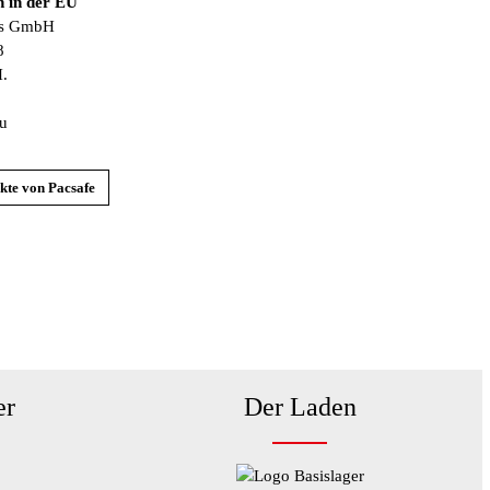
h in der EU
ns GmbH
8
H.
eu
kte von Pacsafe
er
Der Laden