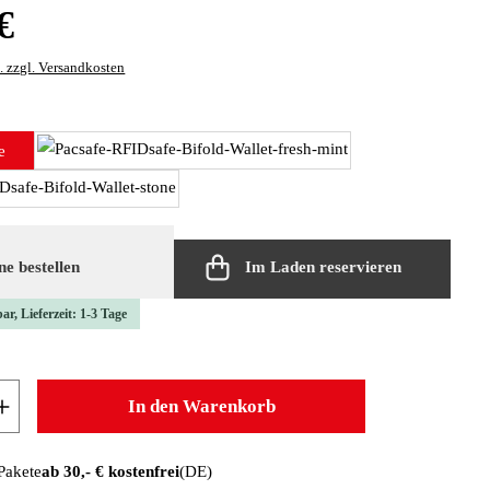
:
€
. zzgl. Versandkosten
len
e
fresh mint
stone
e bestellen
Im Laden reservieren
ar, Lieferzeit: 1-3 Tage
 Anzahl: Gib den gewünschten Wert ein oder b
In den Warenkorb
 Pakete
ab 30,- € kostenfrei
(DE)