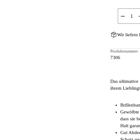
Produkt
Wir liefern
Produktnummer:
7306
Das ultimative
ihrem Liebling
Brillenba
Gewölbte 
dass sie 
Halt garan
Gut Abdec
Schutz un