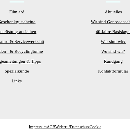
Film ab!
Aktuelles
Geschenkgutscheine
Wir sind Genossensch
usrüstung ausleihen
40 Jahre Basislage
atur- & Servicewerkstatt
Wer sind wir?
den - & Recyclingtonne
Wo sind wir?
egeanleitungen & Tipps
Rundgang
Spezialkunde
Kontaktformular
Links
Impressum
AGB
Widerruf
Datenschutz
Cookie