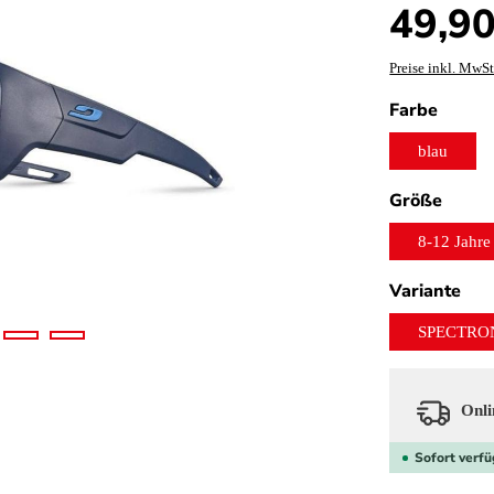
Regulärer Preis
49,90
Preise inkl. MwSt
auswä
Farbe
blau
ausw
Größe
8-12 Jahre
aus
Variante
SPECTRO
Onlin
Sofort verfü