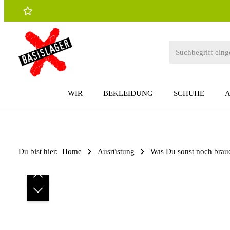
 Hauptinhalt springen
Zur Suche springen
Zur Hauptnavigation springen
WIR
BEKLEIDUNG
SCHUHE
Du bist hier:
Home
Ausrüstung
Was Du sonst noch brau
Bildergalerie überspringen