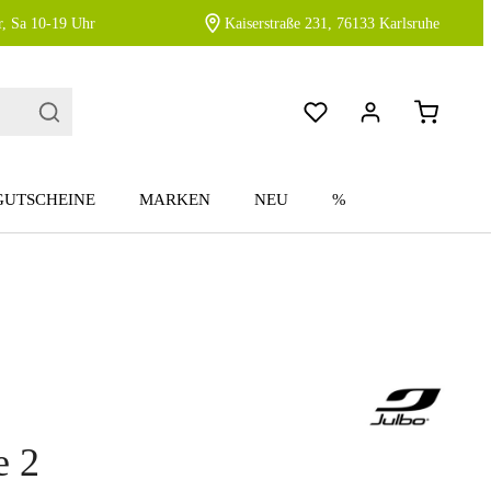
, Sa 10-19 Uhr
Kaiserstraße 231, 76133 Karlsruhe
GUTSCHEINE
MARKEN
NEU
%
e 2