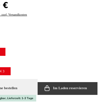
:
 €
. zzgl. Versandkosten
hlen
ählen
wählen
N 3
e bestellen
Im Laden reservieren
gbar, Lieferzeit: 1-3 Tage