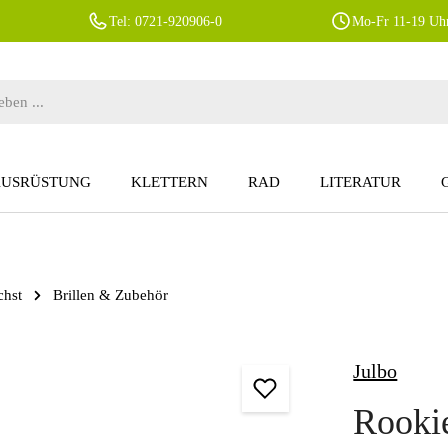
Tel: 0721-920906-0
Mo-Fr 11-19 Uhr
AUSRÜSTUNG
KLETTERN
RAD
LITERATUR
chst
Brillen & Zubehör
Julbo
Rooki