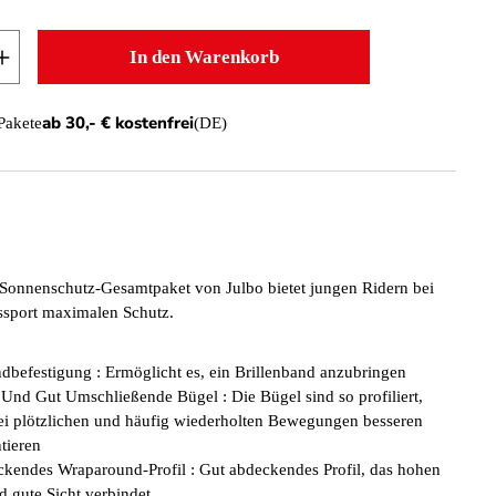
 Anzahl: Gib den gewünschten Wert ein oder b
In den Warenkorb
ab 30,- € kostenfrei
 Pakete
(DE)
 Sonnenschutz-Gesamtpaket von Julbo bietet jungen Ridern bei
ssport maximalen Schutz.
ndbefestigung : Ermöglicht es, ein Brillenband anzubringen
Und Gut Umschließende Bügel : Die Bügel sind so profiliert,
bei plötzlichen und häufig wiederholten Bewegungen besseren
tieren
kendes Wraparound-Profil : Gut abdeckendes Profil, das hohen
d gute Sicht verbindet