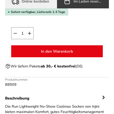
Online bestellen
Im Laden reservieren
Sofort verfügbar, Lieferzeit: 1-3 Tage
Produkt Anzahl: Gib den gewünschten Wert ein o
In den Warenkorb
Wir liefern Pakete
ab 30,- € kostenfrei
(DE)
Produktnummer:
88909
Beschreibung
Die Run Lightweight No-Show Coolmax Socken von Injini
bieten maximalen Komfort, gutes Feuchtigkeitsmanagement