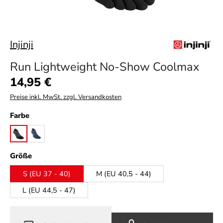
Injinji
Run Lightweight No-Show Coolmax
Regulärer Preis:
14,95 €
Preise inkl. MwSt. zzgl. Versandkosten
auswählen
Farbe
black
navy
auswählen
Größe
S (EU 37 - 40)
M (EU 40,5 - 44)
L (EU 44,5 - 47)