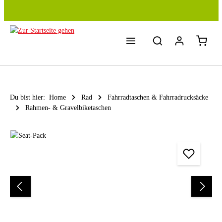
Zum Hauptinhalt springen
Du bist hier:
Home
Rad
Fahrradtaschen & Fahrradrucksäcke
Rahmen- & Gravelbiketaschen
Bildergalerie überspringen