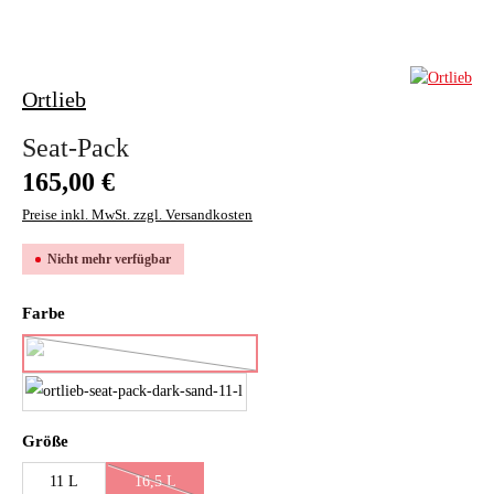
Ortlieb
Seat-Pack
Regulärer Preis:
165,00 €
Preise inkl. MwSt. zzgl. Versandkosten
Nicht mehr verfügbar
auswählen
Farbe
black matt
(Diese Option ist zurzeit nicht verfügbar.)
dark sand
auswählen
Größe
11 L
16,5 L
(Diese Option ist zurzeit nicht verfügbar.)