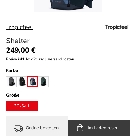
Tropicfeel
Shelter
Regulärer Preis:
249,00 €
Preise inkl. MwSt. zzgl. Versandkosten
auswählen
Farbe
ash grey
core black
fresh navy
jungle green
auswählen
Größe
30-54 L
Online bestellen
Im Laden reservieren