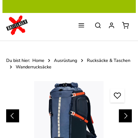
Zum Hauptinhalt springen
Du bist hier:
Home
Ausrüstung
Rucksäcke & Taschen
Wanderrucksäcke
Bildergalerie überspringen