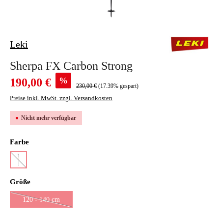
Leki
Sherpa FX Carbon Strong
Verkaufspreis:
%
190,00 €
230,00 €
(17.39% gespart)
Preise inkl. MwSt. zzgl. Versandkosten
Nicht mehr verfügbar
auswählen
Farbe
orange/denimblue
(Diese Option ist zurzeit nicht verfügbar.)
auswählen
Größe
120 - 140 cm
(Diese Option ist zurzeit nicht verfügbar.)