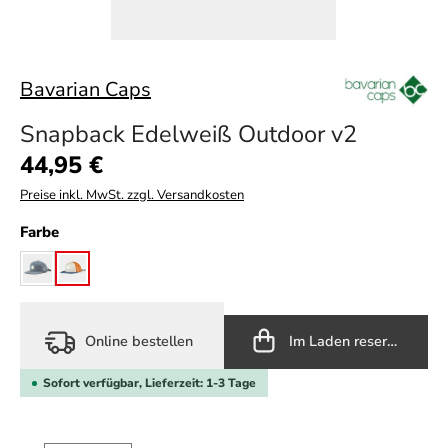
Bavarian Caps
Snapback Edelweiß Outdoor v2
Regulärer Preis:
44,95 €
Preise inkl. MwSt. zzgl. Versandkosten
auswählen
Farbe
graublau
orange/blau
Online bestellen
Im Laden reservieren
Sofort verfügbar, Lieferzeit: 1-3 Tage