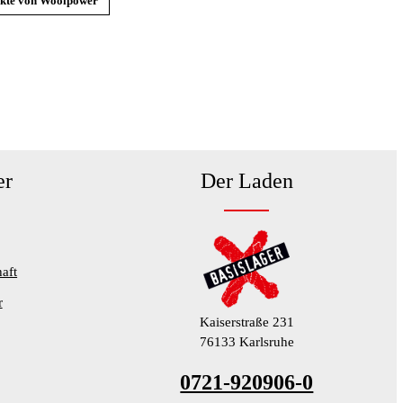
ukte von Woolpower
er
Der Laden
aft
r
Kaiserstraße 231
76133 Karlsruhe
0721-920906-0