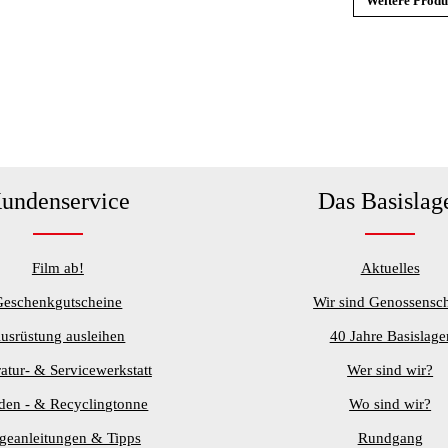
Weitere Prod
undenservice
Das Basislag
Film ab!
Aktuelles
Geschenkgutscheine
Wir sind Genossensch
usrüstung ausleihen
40 Jahre Basislage
atur- & Servicewerkstatt
Wer sind wir?
den - & Recyclingtonne
Wo sind wir?
egeanleitungen & Tipps
Rundgang