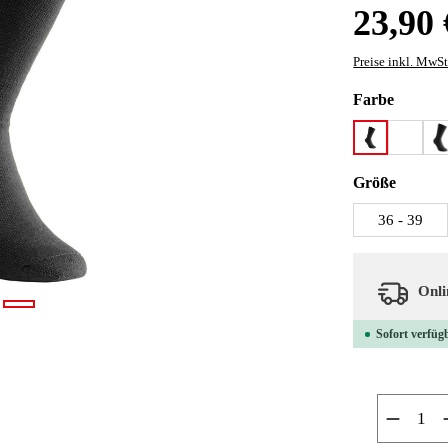
Regulärer Preis
23,90 
Preise inkl. MwSt
auswäh
Farbe
black
forest 
g
auswäh
Größe
36 - 39
Onlin
Sofort verfügb
Produkt