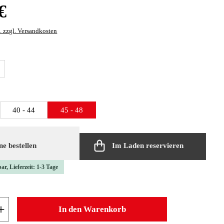
:
€
. zzgl. Versandkosten
len
green
rey
len
40 - 44
45 - 48
e bestellen
Im Laden reservieren
ar, Lieferzeit: 1-3 Tage
 Anzahl: Gib den gewünschten Wert ein oder b
In den Warenkorb