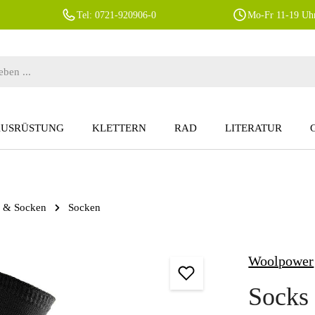
Tel: 0721-920906-0
Mo-Fr 11-19 Uhr
AUSRÜSTUNG
KLETTERN
RAD
LITERATUR
 & Socken
Socken
Woolpower
Socks 