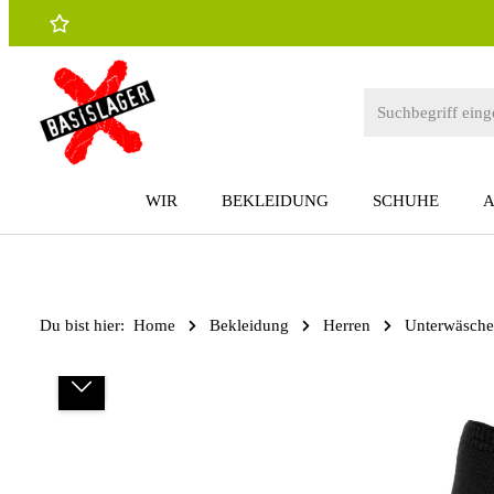
 Hauptinhalt springen
Zur Suche springen
Zur Hauptnavigation springen
WIR
BEKLEIDUNG
SCHUHE
Du bist hier:
Home
Bekleidung
Herren
Unterwäsche
Bildergalerie überspringen