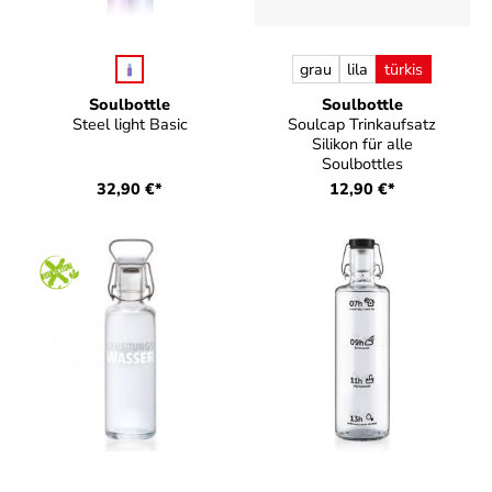
auswählen
auswählen
Farbe
Farbe
grau
lila
türkis
Soulbottle
Soulbottle
Steel light Basic
Soulcap Trinkaufsatz
Silikon für alle
Soulbottles
32,90 €*
12,90 €*