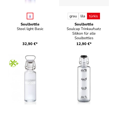
auswählen
auswählen
Farbe
Farbe
grau
lila
türkis
Soulbottle
Soulbottle
Steel light Basic
Soulcap Trinkaufsatz
Silikon für alle
Soulbottles
32,90 €*
12,90 €*