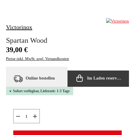
Victorinox
Spartan Wood
Regulärer Preis:
39,00 €
Preise inkl. MwSt. zzgl. Versandkosten
Online bestellen
Im Laden reservieren
Sofort verfügbar, Lieferzeit: 1-3 Tage
Produkt Anzahl: Gib den gewünschten Wert ein oder ben