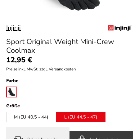
Injinji
Sport Original Weight Mini-Crew
Coolmax
Regulärer Preis:
12,95 €
Preise inkl. MwSt. zzgl. Versandkosten
auswählen
Farbe
black
auswählen
Größe
M (EU 40,5 - 44)
L (EU 44,5 - 47)