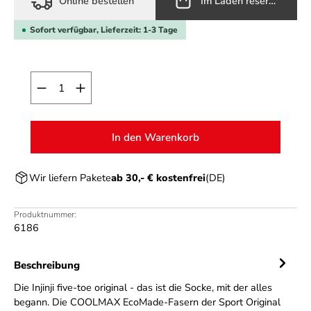
Online bestellen
Im Laden reservieren
Sofort verfügbar, Lieferzeit: 1-3 Tage
Produkt Anzahl: Gib den gewünschten Wert ein o
In den Warenkorb
Wir liefern Pakete
ab 30,- € kostenfrei
(DE)
Produktnummer:
6186
Beschreibung
Die Injinji five-toe original - das ist die Socke, mit der alles
begann. Die COOLMAX EcoMade-Fasern der Sport Original