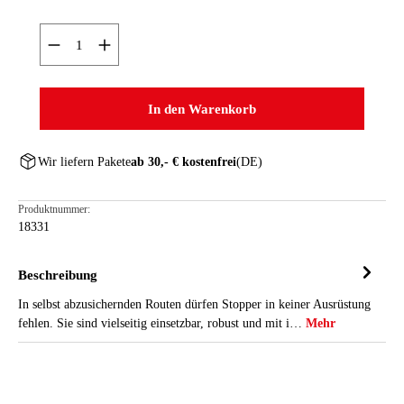
Produkt Anzahl: Gib den gewünschten Wert ein oder ben
In den Warenkorb
Wir liefern Pakete
ab 30,- € kostenfrei
(DE)
Produktnummer:
18331
Beschreibung
In selbst abzusichernden Routen dürfen Stopper in keiner Ausrüstung
fehlen. Sie sind vielseitig einsetzbar, robust und mit i…
Mehr