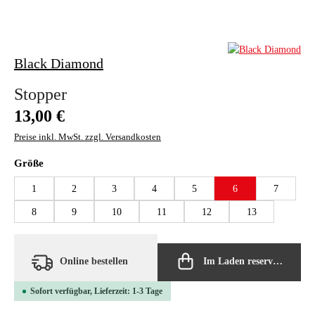
Black Diamond
Stopper
Regulärer Preis:
13,00 €
Preise inkl. MwSt. zzgl. Versandkosten
auswählen
Größe
1
2
3
4
5
6
7
8
9
10
11
12
13
Online bestellen
Im Laden reservieren
Sofort verfügbar, Lieferzeit: 1-3 Tage