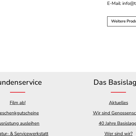
E-Mail: info@
Weitere Prod
undenservice
Das Basisla
Film ab!
Aktuelles
eschenkgutscheine
Wir sind Genossensc
srüstung ausleihen
40 Jahre Basislag
tur- & Servicewerkstatt
Wer sind wir?