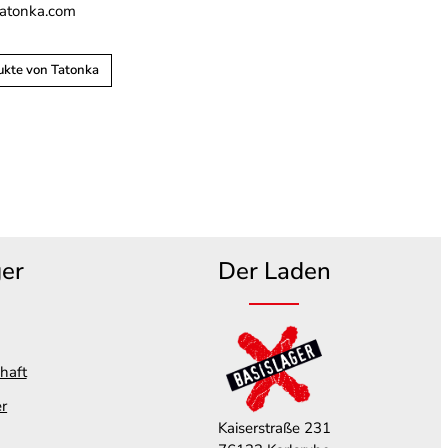
tatonka.com
ukte von Tatonka
ger
Der Laden
haft
er
Kaiserstraße 231