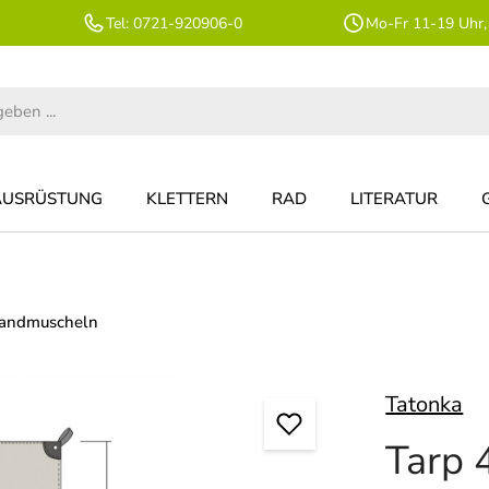
Tel: 0721-920906-0
Mo-Fr 11-19 Uhr,
AUSRÜSTUNG
KLETTERN
RAD
LITERATUR
randmuscheln
Tatonka
Tarp 