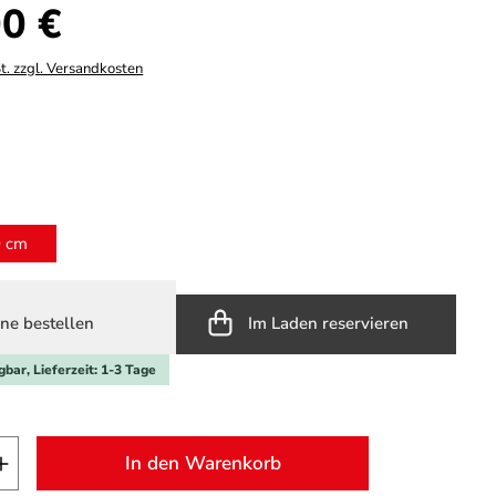
s:
0 €
t. zzgl. Versandkosten
hlen
ählen
0 cm
ne bestellen
Im Laden reservieren
gbar, Lieferzeit: 1-3 Tage
t Anzahl: Gib den gewünschten Wert ein o
In den Warenkorb