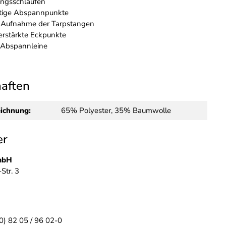
ungsschlaufen
tige Abspannpunkte
 Aufnahme der Tarpstangen
erstärkte Eckpunkte
e Abspannleine
haften
eichnung:
65% Polyester, 35% Baumwolle
er
mbH
Str. 3
g
(0) 82 05 / 96 02-0