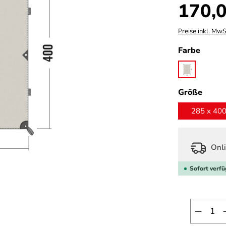
Regulärer Prei
170,0
Preise inkl. MwS
auswä
Farbe
sand beige
ausw
Größe
285 x 40
Onli
Sofort verfü
Produk