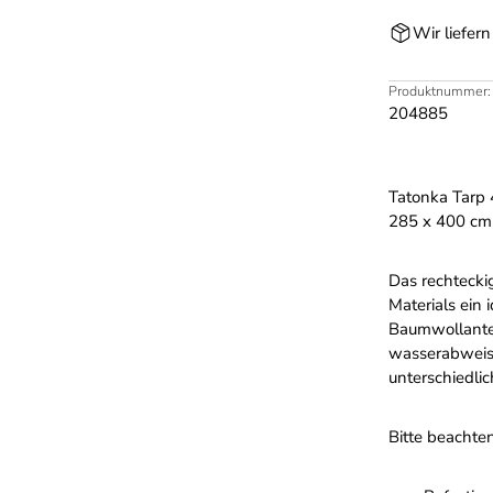
Wir liefer
Produktnummer:
204885
Tatonka Tarp
285 x 400 cm
Das rechtecki
Materials ein
Baumwollantei
wasserabweise
unterschiedli
Bitte beachten