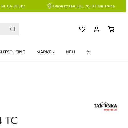
 Sa 10-19 Uhr
Kaiserstraße 231, 76133 Karlsruhe
GUTSCHEINE
MARKEN
NEU
%
4 TC