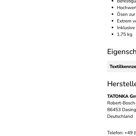
Befestig
Hochwer
Ösen zur
Extrem v
Inklusiv
1,75 kg
Eigensc
Textilkennz
Herstell
TATONKA G
Robert-Bosch-
86453 Dasin
Deutschland
Telefon: +49 