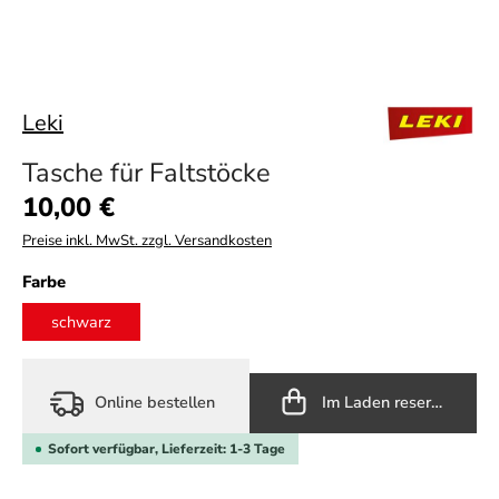
Leki
Tasche für Faltstöcke
Regulärer Preis:
10,00 €
Preise inkl. MwSt. zzgl. Versandkosten
auswählen
Farbe
schwarz
Online bestellen
Im Laden reservieren
Sofort verfügbar, Lieferzeit: 1-3 Tage