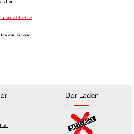
kirchen
fenixoutdoor.se
dukte von Hanwag
ger
Der Laden
haft