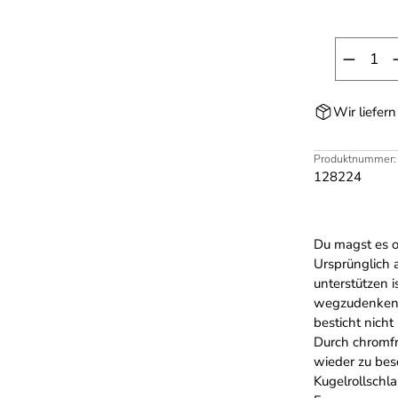
Produk
Wir liefer
Produktnummer:
128224
Du magst es o
Ursprünglich a
unterstützen 
wegzudenken. 
besticht nicht
Durch chromfr
wieder zu bes
Kugelrollsch