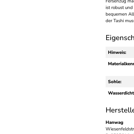
Fersenzug mac
ist robust un
bequemen Allt
der Tashi mus
Eigensc
Hinweis:
Materialken
Sohle:
Wasserdicht
Herstell
Hanwag
Wiesenfeldstr