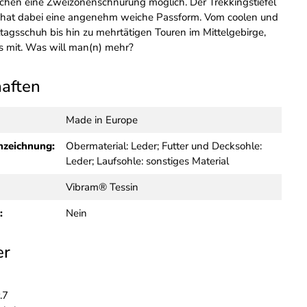
hen eine Zweizonenschnürung möglich. Der Trekkingstiefel
d hat dabei eine angenehm weiche Passform. Vom coolen und
agsschuh bis hin zu mehrtätigen Touren im Mittelgebirge,
s mit. Was will man(n) mehr?
haften
Made in Europe
nzeichnung:
Obermaterial: Leder; Futter und Decksohle:
Leder; Laufsohle: sonstiges Material
Vibram® Tessin
:
Nein
er
.7