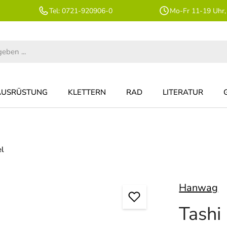
Tel: 0721-920906-0
Mo-Fr 11-19 Uhr,
AUSRÜSTUNG
KLETTERN
RAD
LITERATUR
el
Hanwag
Tashi