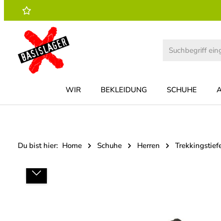
 Hauptinhalt springen
Zur Suche springen
Zur Hauptnavigation springen
WIR
BEKLEIDUNG
SCHUHE
Du bist hier:
Home
Schuhe
Herren
Trekkingstief
Bildergalerie überspringen