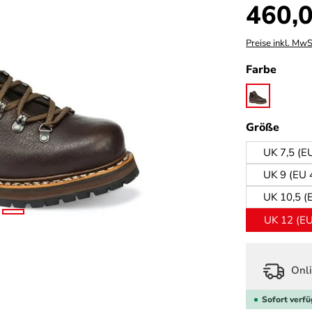
Regulärer Prei
460,0
Preise inkl. MwS
auswä
Farbe
marone
ausw
Größe
UK 7,5 (E
UK 9 (EU 
UK 10,5 (
UK 12 (EU
Onli
Sofort verfü