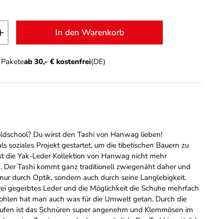
t Anzahl: Gib den gewünschten Wert ein o
In den Warenkorb
n Pakete
ab 30,- € kostenfrei
(DE)
ldschool? Du wirst den Tashi von Hanwag lieben!
ls soziales Projekt gestartet, um die tibetischen Bauern zu
ist die Yak-Leder Kollektion von Hanwag nicht mehr
Der Tashi kommt ganz traditionell zwiegenäht daher und
 nur durch Optik, sondern auch durch seine Langlebigkeit.
ei gegerbtes Leder und die Möglichkeit die Schuhe mehrfach
ohlen hat man auch was für die Umwelt getan. Durch die
laufen ist das Schnüren super angenehm und Klemmösen im