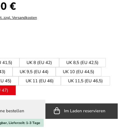
s:
0 €
t. zzgl. Versandkosten
hlen
ählen
U 41,5)
UK 8 (EU 42)
UK 8,5 (EU 42,5)
43)
UK 9,5 (EU 44)
UK 10 (EU 44,5)
EU 45)
UK 11 (EU 46)
UK 11,5 (EU 46,5)
 47)
ne bestellen
Im Laden reservieren
gbar, Lieferzeit: 1-3 Tage