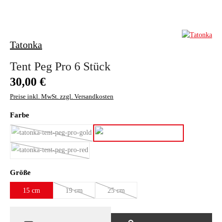
Tatonka
Tent Peg Pro 6 Stück
Regulärer Preis:
30,00 €
Preise inkl. MwSt. zzgl. Versandkosten
auswählen
Farbe
gold
orange
(Diese Option ist zurzeit nicht verfügbar.)
red
(Diese Option ist zurzeit nicht verfügbar.)
auswählen
Größe
15 cm
19 cm
25 cm
(Diese Option ist zurzeit nicht verfügbar.)
(Diese Option ist zurzeit nicht verfügbar