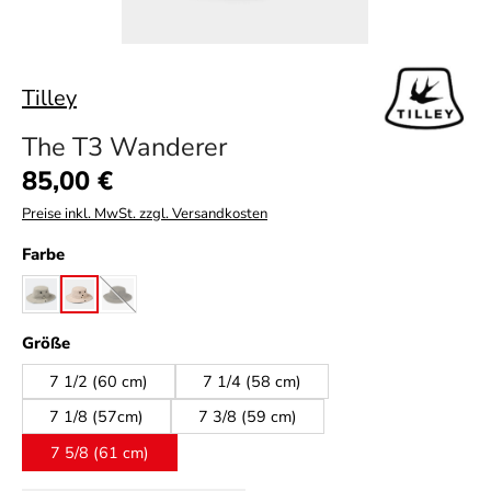
Tilley
The T3 Wanderer
Regulärer Preis:
85,00 €
Preise inkl. MwSt. zzgl. Versandkosten
auswählen
Farbe
khaki
natural
olive
(Diese Option ist zurzeit nicht verfügbar.)
auswählen
Größe
7 1/2 (60 cm)
7 1/4 (58 cm)
7 1/8 (57cm)
7 3/8 (59 cm)
7 5/8 (61 cm)