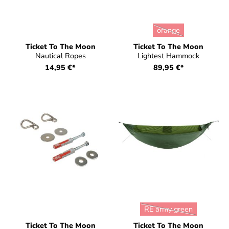
auswählen
Farbe
orange
(Diese Option ist zurz
Ticket To The Moon
Ticket To The Moon
Nautical Ropes
Lightest Hammock
14,95 €*
89,95 €*
auswählen
Farbe
RE army green
(Diese Option ist zurz
Ticket To The Moon
Ticket To The Moon