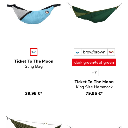
auswählen
auswählen
Farbe
Farbe
brow/brown
Ticket To The Moon
dark green/leaf green
Sling Bag
+
7
Ticket To The Moon
King Size Hammock
39,95 €*
79,95 €*