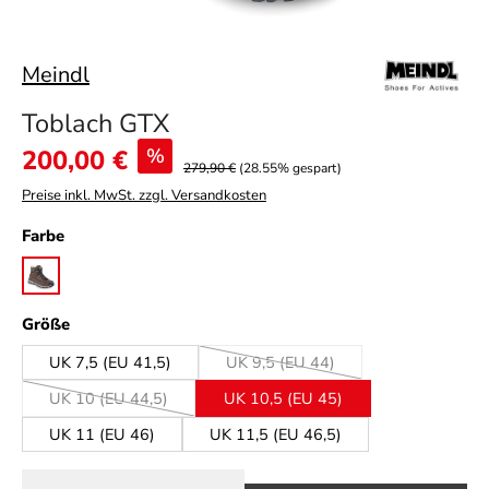
Meindl
Toblach GTX
Verkaufspreis:
200,00 €
%
279,90 €
(28.55% gespart)
Preise inkl. MwSt. zzgl. Versandkosten
auswählen
Farbe
mahagoni
auswählen
Größe
UK 7,5 (EU 41,5)
UK 9,5 (EU 44)
(Diese Option ist zurzeit nicht ver
UK 10 (EU 44,5)
UK 10,5 (EU 45)
(Diese Option ist zurzeit nicht verfügbar.)
UK 11 (EU 46)
UK 11,5 (EU 46,5)