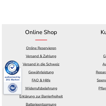
Online Shop
K
Online Reservieren
Versand & Zahlung
G
Versand in die Schweiz
Au
Gewährleistung
Repara
FAQ & Hilfe
Spend
Widerrufsbelehrung
Pfle
Erklärung zur Barrierfreiheit
Batterieentsorgung