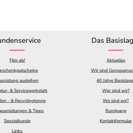
undenservice
Das Basisla
Film ab!
Aktuelles
eschenkgutscheine
Wir sind Genossensc
srüstung ausleihen
40 Jahre Basislag
tur- & Servicewerkstatt
Wer sind wir?
en - & Recyclingtonne
Wo sind wir?
geanleitungen & Tipps
Rundgang
Spezialkunde
Kontaktformular
Links