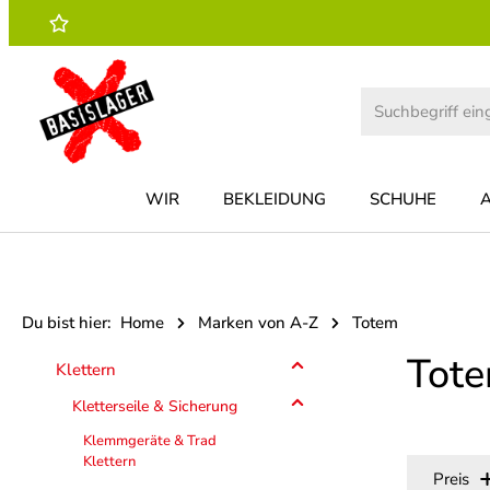
 Hauptinhalt springen
Zur Suche springen
Zur Hauptnavigation springen
WIR
BEKLEIDUNG
SCHUHE
Du bist hier:
Home
Marken von A-Z
Totem
Tot
Klettern
Kletterseile & Sicherung
Klemmgeräte & Trad
Klettern
Preis