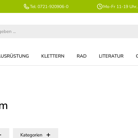
Tel: 0721-920906-0
Mo-Fr 11-19 Uhr,
AUSRÜSTUNG
KLETTERN
RAD
LITERATUR
em
Kategorien