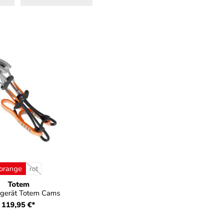
auswählen
be
orange
rot
(Diese Option ist zurzeit nicht verfügbar.)
Totem
gerät Totem Cams
119,95 €*