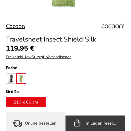
Cocoon
Travelsheet Insect Shield Silk
Regulärer Preis:
119,95 €
Preise inkl. MwSt. zzgl. Versandkosten
auswählen
Farbe
rhino
vine
auswählen
Größe
210 x 86 cm
Online bestellen
Im Laden reservieren