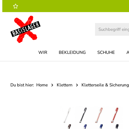
 Hauptinhalt springen
Zur Suche springen
Zur Hauptnavigation springen
WIR
BEKLEIDUNG
SCHUHE
Du bist hier:
Home
Klettern
Kletterseile & Sicherung
Bildergalerie überspringen