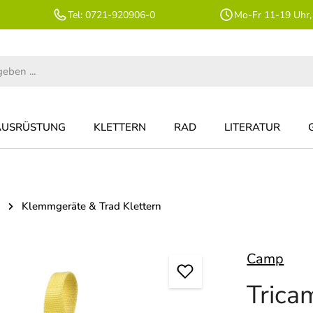
Tel: 0721-920906-0
Mo-Fr 11-19 Uhr,
AUSRÜSTUNG
KLETTERN
RAD
LITERATUR
Klemmgeräte & Trad Klettern
Camp
Trica