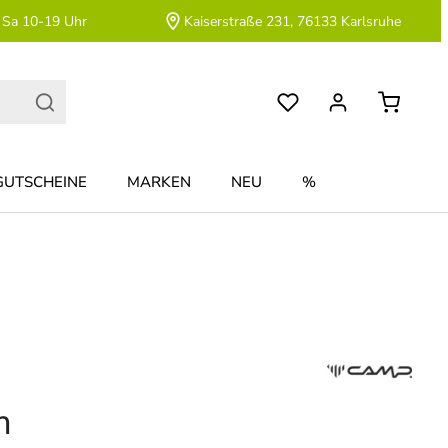
 Sa 10-19 Uhr
Kaiserstraße 231, 76133 Karlsruhe
GUTSCHEINE
MARKEN
NEU
%
m