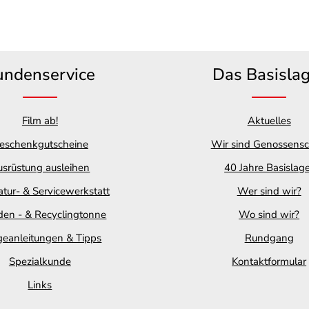
undenservice
Das Basisla
Film ab!
Aktuelles
eschenkgutscheine
Wir sind Genossensc
srüstung ausleihen
40 Jahre Basislag
tur- & Servicewerkstatt
Wer sind wir?
en - & Recyclingtonne
Wo sind wir?
geanleitungen & Tipps
Rundgang
Spezialkunde
Kontaktformular
Links