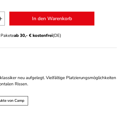
t Anzahl: Gib den gewünschten Wert ein o
In den Warenkorb
n Pakete
ab 30,- € kostenfrei
(DE)
lassiker neu aufgelegt. Vielfältige Platzierungsmöglichkeiten
zontalen Rissen.
ukte von Camp