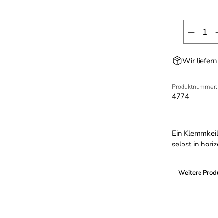
Produk
Wir liefer
Produktnummer:
4774
Ein Klemmkeilk
selbst in hori
Weitere Prod