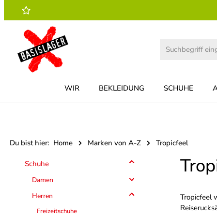
 Hauptinhalt springen
Zur Suche springen
Zur Hauptnavigation springen
WIR
BEKLEIDUNG
SCHUHE
Du bist hier:
Home
Marken von A-Z
Tropicfeel
Trop
Schuhe
Damen
Herren
Tropicfeel 
Reiserucksä
Freizeitschuhe