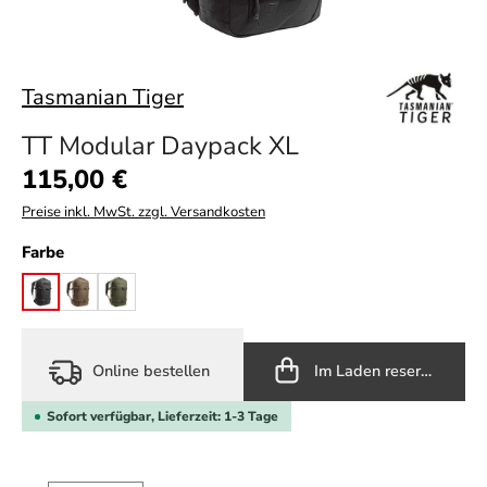
Tasmanian Tiger
TT Modular Daypack XL
Regulärer Preis:
115,00 €
Preise inkl. MwSt. zzgl. Versandkosten
auswählen
Farbe
black
coyote brown
olive
Online bestellen
Im Laden reservieren
Sofort verfügbar, Lieferzeit: 1-3 Tage