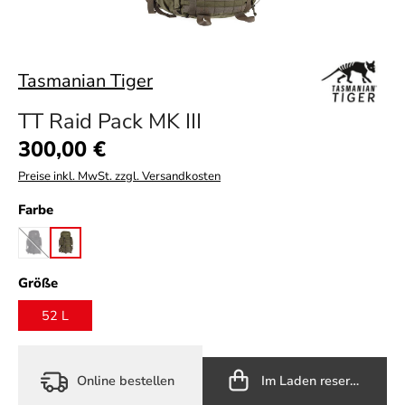
Tasmanian Tiger
TT Raid Pack MK III
Regulärer Preis:
300,00 €
Preise inkl. MwSt. zzgl. Versandkosten
auswählen
Farbe
black
olive
(Diese Option ist zurzeit nicht verfügbar.)
auswählen
Größe
52 L
Online bestellen
Im Laden reservieren