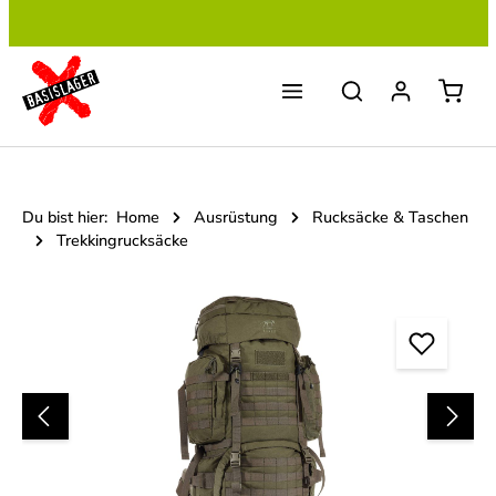
Zum Hauptinhalt springen
Du bist hier:
Home
Ausrüstung
Rucksäcke & Taschen
Trekkingrucksäcke
Bildergalerie überspringen