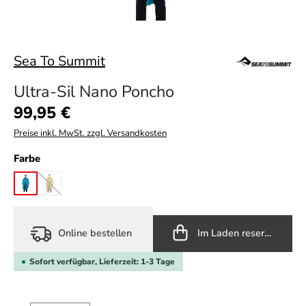
Sea To Summit
Ultra-Sil Nano Poncho
Regulärer Preis:
99,95 €
Preise inkl. MwSt. zzgl. Versandkosten
auswählen
Farbe
blue
lime
(Diese Option ist zurzeit nicht verfügbar.)
Online bestellen
Im Laden reservieren
Sofort verfügbar, Lieferzeit: 1-3 Tage