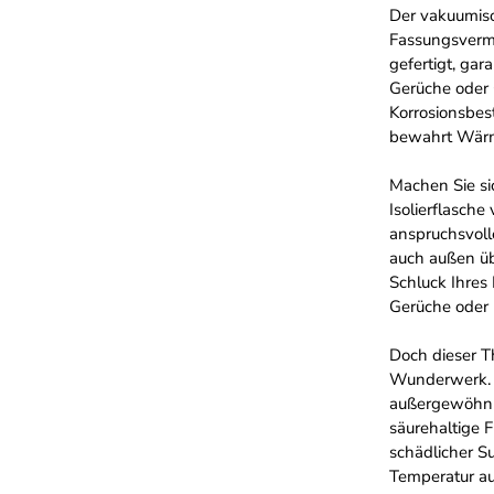
Der vakuumiso
Fassungsverm
gefertigt, ga
Gerüche oder
Korrosionsbest
bewahrt Wärme
Machen Sie sic
Isolierflasch
anspruchsvoll
auch außen übe
Schluck Ihres
Gerüche oder
Doch dieser T
Wunderwerk. D
außergewöhnli
säurehaltige F
schädlicher S
Temperatur au