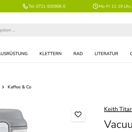
Tel: 0721-920906-0
Mo-Fr 11-19 Uhr,
AUSRÜSTUNG
KLETTERN
RAD
LITERATUR
Kaffee & Co
Keith Tita
Vacuu