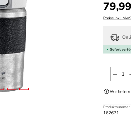
Regulärer Prei
79,99
Preise inkl. MwS
Onli
Sofort verfü
Produk
Wir liefer
Produktnummer:
162671