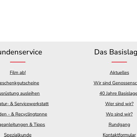
undenservice
Das Basisla
Film ab!
Aktuelles
eschenkgutscheine
Wir sind Genossensc
srüstung ausleihen
40 Jahre Basislag
tur- & Servicewerkstatt
Wer sind wir?
en - & Recyclingtonne
Wo sind wir?
geanleitungen & Tipps
Rundgang
Spezialkunde
Kontaktformular