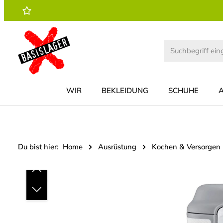
 Hauptinhalt springen
Zur Suche springen
Zur Hauptnavigation springen
WIR
BEKLEIDUNG
SCHUHE
Du bist hier:
Home
Ausrüstung
Kochen & Versorgen
Bildergalerie überspringen