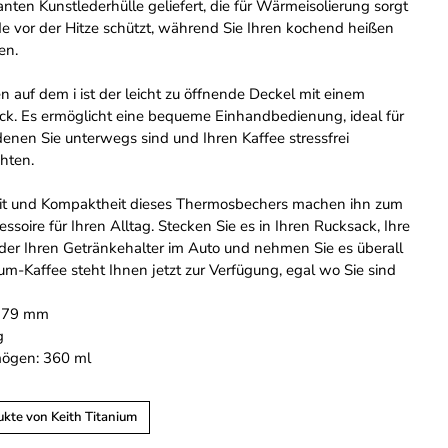
anten Kunstlederhülle geliefert, die für Wärmeisolierung sorgt
e vor der Hitze schützt, während Sie Ihren kochend heißen
en.
n auf dem i ist der leicht zu öffnende Deckel mit einem
ck. Es ermöglicht eine bequeme Einhandbedienung, ideal für
 denen Sie unterwegs sind und Ihren Kaffee stressfrei
hten.
eit und Kompaktheit dieses Thermosbechers machen ihn zum
ssoire für Ihren Alltag. Stecken Sie es in Ihren Rucksack, Ihre
er Ihren Getränkehalter im Auto und nehmen Sie es überall
um-Kaffee steht Ihnen jetzt zur Verfügung, egal wo Sie sind
179 mm
g
ögen: 360 ml
kte von Keith Titanium