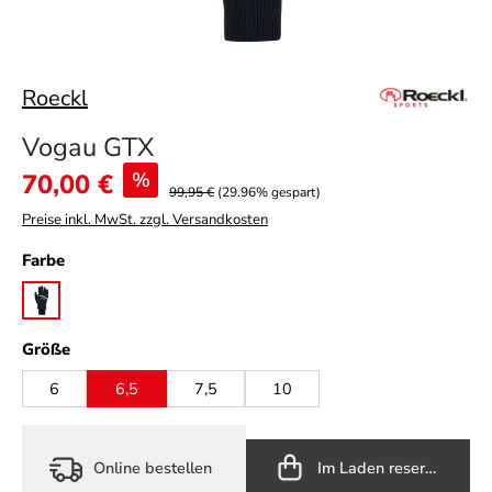
Roeckl
Vogau GTX
Verkaufspreis:
70,00 €
%
99,95 €
(29.96% gespart)
Preise inkl. MwSt. zzgl. Versandkosten
auswählen
Farbe
black
auswählen
Größe
6
6,5
7,5
10
Online bestellen
Im Laden reservieren