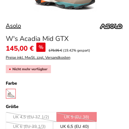
Asolo
W's Acadia Mid GTX
Verkaufspreis:
145,00 €
%
179,95 €
(19.42% gespart)
Preise inkl. MwSt. zzgl. Versandkosten
Nicht mehr verfügbar
auswählen
Farbe
dodo beige/harbor grey
(Diese Option ist zurzeit nicht verfügbar.)
auswählen
Größe
UK 4,5 (EU 37 1/2)
UK 5 (EU 38)
(Diese Option ist zurzeit nicht verfügbar.)
(Diese Option ist zurzeit nicht ve
UK 6 (EU 39 1/3)
UK 6,5 (EU 40)