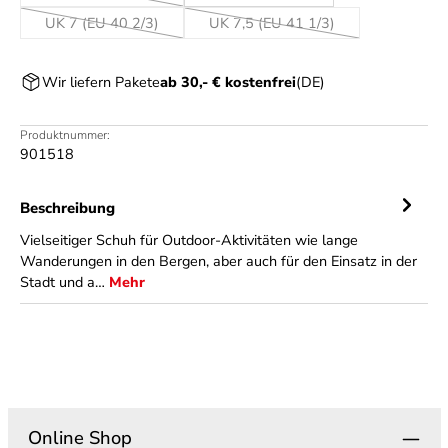
(Diese Option ist zurzeit nicht verfügbar.)
UK 7 (EU 40 2/3)
UK 7,5 (EU 41 1/3)
(Diese Option ist zurzeit nicht verfügbar.)
(Diese Option ist zurzeit nicht v
Wir liefern Pakete
ab 30,- € kostenfrei
(DE)
Produktnummer:
901518
Beschreibung
Vielseitiger Schuh für Outdoor-Aktivitäten wie lange
Wanderungen in den Bergen, aber auch für den Einsatz in der
Stadt und a…
Mehr
Online Shop