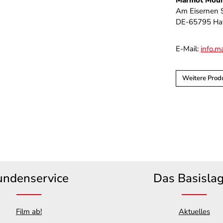
Marmot Moun
Am Eisernen 
DE-65795 Hat
E-Mail:
info.
Weitere Prod
undenservice
Das Basisla
Film ab!
Aktuelles