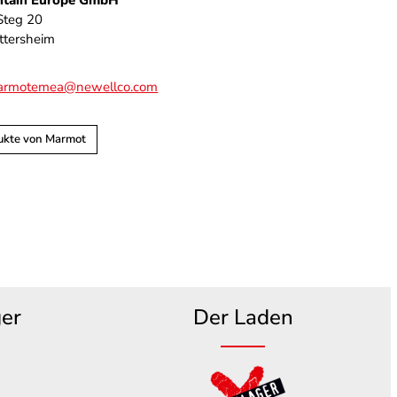
tain Europe GmbH
Steg 20
tersheim
marmotemea@newellco.com
ukte von Marmot
ger
Der Laden