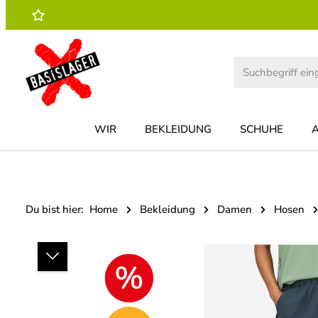
 Hauptinhalt springen
Zur Suche springen
Zur Hauptnavigation springen
WIR
BEKLEIDUNG
SCHUHE
Du bist hier:
Home
Bekleidung
Damen
Hosen
Bildergalerie überspringen