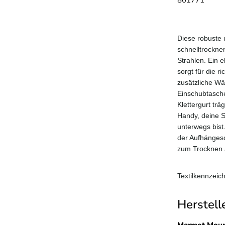
801771
Diese robuste
schnelltrockn
Strahlen. Ein 
sorgt für die r
zusätzliche Wä
Einschubtasche
Klettergurt tr
Handy, deine S
unterwegs bist
der Aufhängesc
zum Trocknen 
Textilkennzeic
Herstell