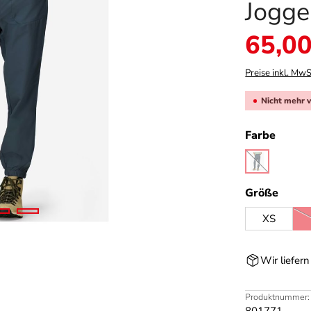
Jogge
Verkaufspreis:
65,00
Preise inkl. MwS
Nicht mehr 
auswä
Farbe
thunderhe
(Diese Option 
ausw
Größe
XS
Wir liefer
Produktnummer: