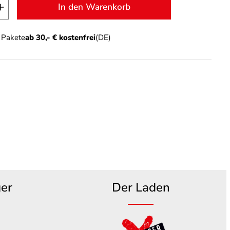
t Anzahl: Gib den gewünschten Wert ein o
In den Warenkorb
n Pakete
ab 30,- € kostenfrei
(DE)
ger
Der Laden