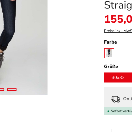
Strai
Verkaufspreis:
155,0
Preise inkl. MwS
auswä
Farbe
heritage rin
ausw
Größe
30x32
Onli
Sofort verfü