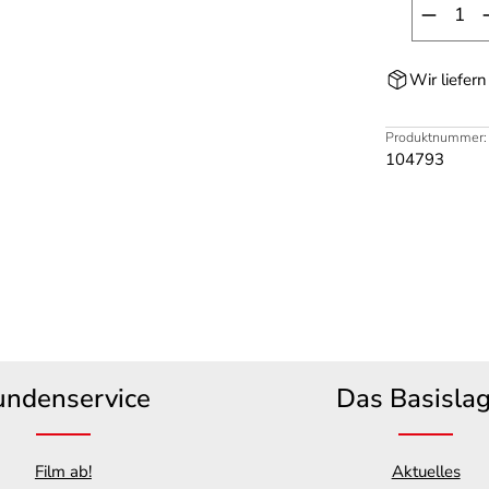
Produk
Wir liefer
Produktnummer:
104793
undenservice
Das Basisla
Film ab!
Aktuelles