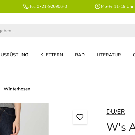
Tel: 0721-920906-0
Mo-Fr 11-19 Uhr,
AUSRÜSTUNG
KLETTERN
RAD
LITERATUR
Winterhosen
DU/ER
W's A