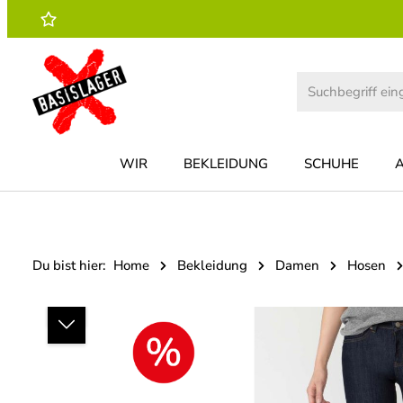
 Hauptinhalt springen
Zur Suche springen
Zur Hauptnavigation springen
WIR
BEKLEIDUNG
SCHUHE
Du bist hier:
Home
Bekleidung
Damen
Hosen
Bildergalerie überspringen