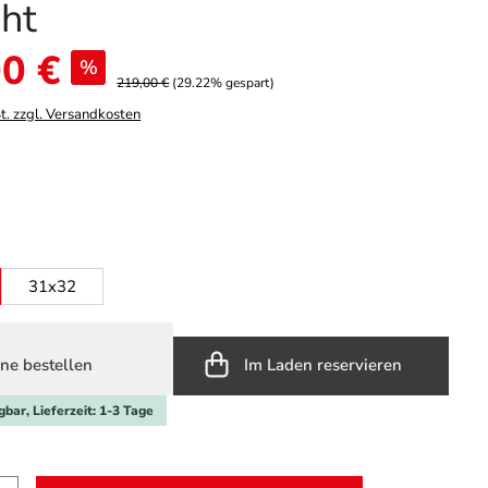
ght
0 €
%
219,00 €
(29.22% gespart)
t. zzgl. Versandkosten
hlen
se
ählen
31x32
ne bestellen
Im Laden reservieren
gbar, Lieferzeit: 1-3 Tage