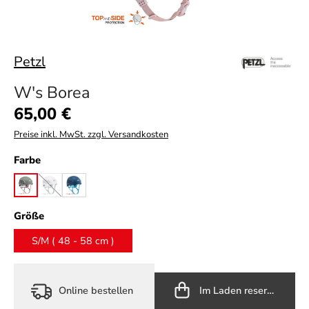
Petzl
W's Borea
Regulärer Preis:
65,00 €
Preise inkl. MwSt. zzgl. Versandkosten
auswählen
Farbe
jungle green
lilac white
navy blue
(Diese Option ist zurzeit nicht verfügbar.)
auswählen
Größe
S/M ( 48 - 58 cm )
Online bestellen
Im Laden reservieren