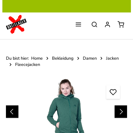
Zum Hauptinhalt springen
Du bist hier:
Home
Bekleidung
Damen
Jacken
Fleecejacken
Bildergalerie überspringen