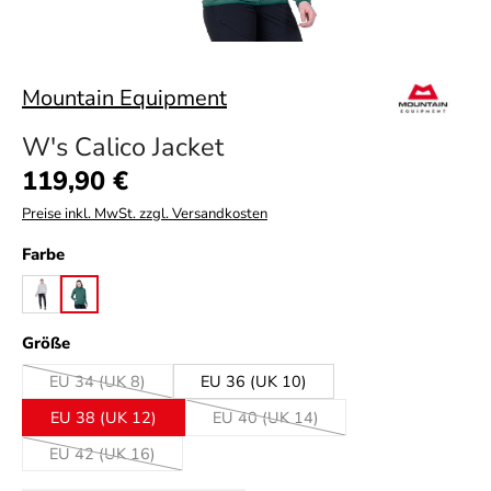
Mountain Equipment
W's Calico Jacket
Regulärer Preis:
119,90 €
Preise inkl. MwSt. zzgl. Versandkosten
auswählen
Farbe
glacier
sea pine
auswählen
Größe
EU 34 (UK 8)
EU 36 (UK 10)
(Diese Option ist zurzeit nicht verfügbar.)
EU 38 (UK 12)
EU 40 (UK 14)
(Diese Option ist zurzeit nicht verfüg
EU 42 (UK 16)
(Diese Option ist zurzeit nicht verfügbar.)