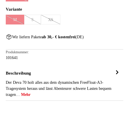
auswählen
Variante
M
S
XS
(Diese Option ist zurzeit nicht verfügbar.)
(Diese Option ist zurzeit nicht verfügbar.)
(Diese Option ist zurzeit nicht verfügbar.)
Wir liefern Pakete
ab 30,- € kostenfrei
(DE)
Produktnummer:
101641
Beschreibung
Der Deva 70 holt alles aus dem dynamischen FreeFloat-A3-
Tragesystem heraus und lässt Abenteurer schwere Lasten bequem
tragen…
Mehr