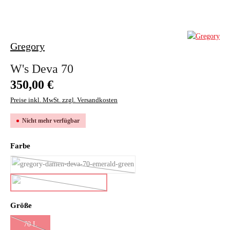
Gregory
W's Deva 70
Regulärer Preis:
350,00 €
Preise inkl. MwSt. zzgl. Versandkosten
Nicht mehr verfügbar
auswählen
Farbe
emerald green
(Diese Option ist zurzeit nicht verfügbar.)
glacial blue
(Diese Option ist zurzeit nicht verfügbar.)
auswählen
Größe
70 L
(Diese Option ist zurzeit nicht verfügbar.)