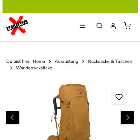
Zum Hauptinhalt springen
Du bist hier:
Home
Ausrüstung
Rucksäcke & Taschen
Wanderrucksäcke
Bildergalerie überspringen