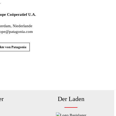
r
ope Coöperatief U.A.
1
erdam, Niederlande
urope@patagonia.com
kte von Patagonia
er
Der Laden