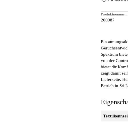
Produktnummer:
200087
Ein atmungsakt
Geruchsentwick
Spektrum biete
von der Control
bietet dir Komf
zeigt damit se
Lieferkette. H
Betrieb in Sri 
Eigensch
Textilkennze