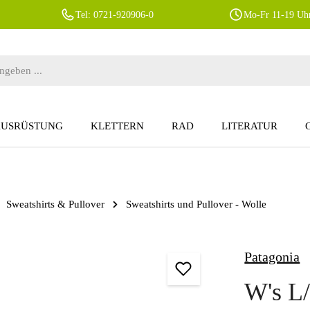
Tel: 0721-920906-0
Mo-Fr 11-19 Uhr
AUSRÜSTUNG
KLETTERN
RAD
LITERATUR
Sweatshirts & Pullover
Sweatshirts und Pullover - Wolle
Patagonia
W's L