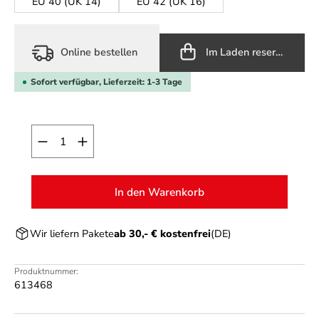
EU 40 (UK 14)
EU 42 (UK 16)
Online bestellen
Im Laden reservieren
Sofort verfügbar, Lieferzeit: 1-3 Tage
Produkt Anzahl: Gib den gewünschten Wert ein o
In den Warenkorb
Wir liefern Pakete
ab 30,- € kostenfrei
(DE)
Produktnummer:
613468