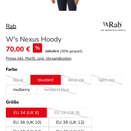
Rab
W's Nexus Hoody
Verkaufspreis:
70,00 €
%
100,00 €
(30% gespart)
Preise inkl. MwSt. zzgl. Versandkosten
auswählen
Farbe
black
bluebird
deep ink
light zinc
(Diese Option ist zurzeit nicht verfügbar.)
(Diese Option ist zurzeit nicht ver
(Diese Option i
mulberry
tempest blue
(Diese Option ist zurzeit nicht verfügbar.)
auswählen
Größe
EU 34 (UK 8)
EU 34 (UK 8)
(Diese Option ist zurzeit nicht verfügbar
EU 36 (UK 10)
EU 38 (UK 12)