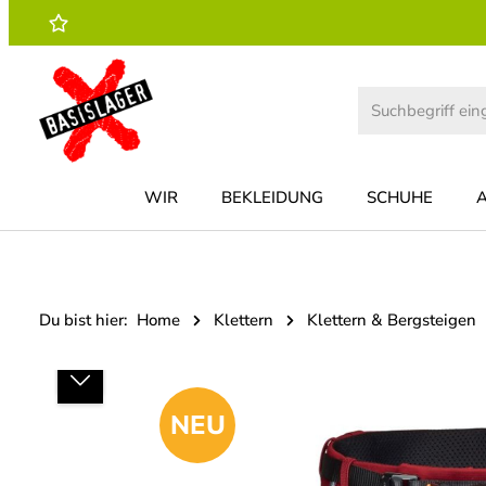
 Hauptinhalt springen
Zur Suche springen
Zur Hauptnavigation springen
WIR
BEKLEIDUNG
SCHUHE
Du bist hier:
Home
Klettern
Klettern & Bergsteigen
Bildergalerie überspringen
NEU