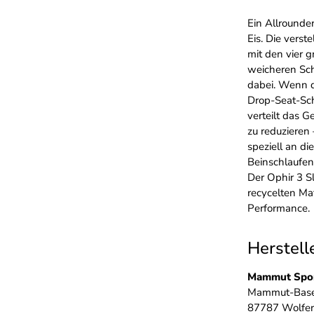
Ein Allrounder
Eis. Die vers
mit den vier g
weicheren Sch
dabei. Wenn d
Drop-Seat-Sch
verteilt das 
zu reduzieren
speziell an d
Beinschlaufen
Der Ophir 3 S
recycelten Ma
Performance.
Herstell
Mammut Spo
Mammut-Bas
87787 Wolfer