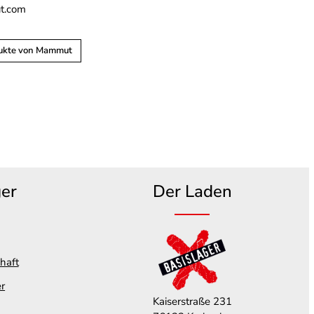
.com
dukte von Mammut
ger
Der Laden
haft
er
Kaiserstraße 231