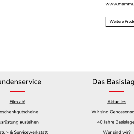
www.mammut
Weitere Pro
undenservice
Das Basisla
Film ab!
Aktuelles
eschenkgutscheine
Wir sind Genossensc
srüstung ausleihen
40 Jahre Basislag
tur- & Servicewerkstatt
Wer sind wir?