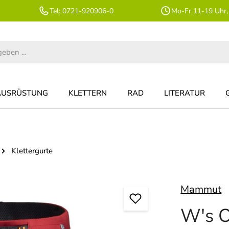
Tel: 0721-920906-0
Mo-Fr 11-19 Uhr,
AUSRÜSTUNG
KLETTERN
RAD
LITERATUR
Klettergurte
Mammut
W's O