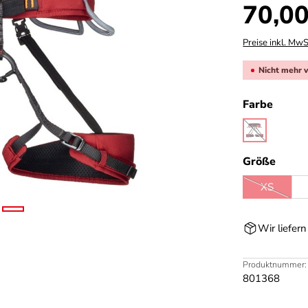
Regulärer Prei
70,00
Preise inkl. MwS
Nicht mehr 
auswä
Farbe
dark mammu
(Diese Option 
ausw
Größe
XS
(Diese Opt
Wir liefer
Produktnummer:
801368