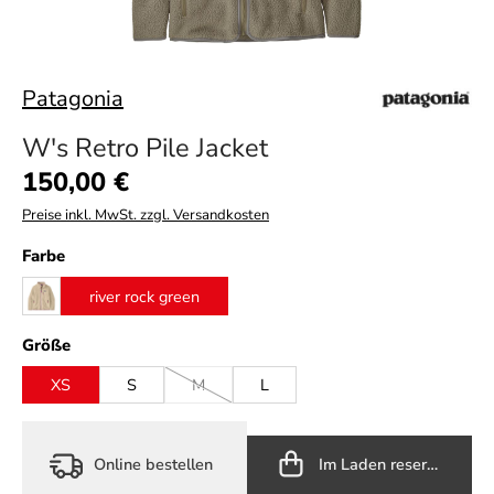
Patagonia
W's Retro Pile Jacket
Regulärer Preis:
150,00 €
Preise inkl. MwSt. zzgl. Versandkosten
auswählen
Farbe
river rock green
dark natural
auswählen
Größe
XS
S
M
L
(Diese Option ist zurzeit nicht verfügbar.)
Online bestellen
Im Laden reservieren