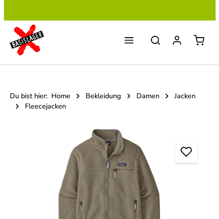
Zum Hauptinhalt springen
Du bist hier:
Home
Bekleidung
Damen
Jacken
Fleecejacken
Bildergalerie überspringen