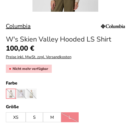
Columbia
W's Skien Valley Hooded LS Shirt
Regulärer Preis:
100,00 €
Preise inkl. MwSt. zzgl. Versandkosten
Nicht mehr verfügbar
auswählen
Farbe
dark stone
lavender pearl
safari
(Diese Option ist zurzeit nicht verfügbar.)
(Diese Option ist zurzeit nicht verfügbar.)
(Diese Option ist zurzeit nicht verfügbar.)
auswählen
Größe
XS
S
M
L
(Diese Option ist zurzeit nicht verfügb