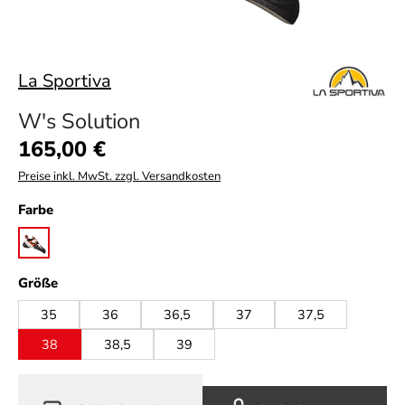
La Sportiva
W's Solution
Regulärer Preis:
165,00 €
Preise inkl. MwSt. zzgl. Versandkosten
auswählen
Farbe
white/lily orange
auswählen
Größe
35
36
36,5
37
37,5
38
38,5
39