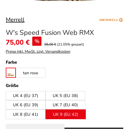
Merrell
W's Speed Fusion Web RMX
Verkaufspreis:
75,00 €
%
95,00 €
(21.05% gespart)
Preise inkl. MwSt. zzgl. Versandkosten
auswählen
Farbe
tan rose
poplar
auswählen
Größe
UK 4 (EU 37)
UK 5 (EU 38)
UK 6 (EU 39)
UK 7 (EU 40)
UK 8 (EU 41)
UK 9 (EU 42)