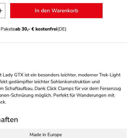
t Anzahl: Gib den gewünschten Wert ein o
In den Warenkorb
n Pakete
ab 30,- € kostenfrei
(DE)
t Lady GTX ist ein besonders leichter, moderner Trek-Light
fekt gedämpfter leichter Sohlenkonstruktion und
m Schaftaufbau. Dank Click Clamps für vor dem Fersenzug
zonen-Schnürung möglich. Perfekt für Wanderungen mit
ck.
haften
Made in Europe