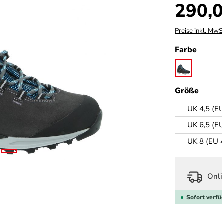
Regulärer Prei
290,0
Preise inkl. MwS
auswä
Farbe
asphalt/oc
ausw
Größe
UK 4,5 (E
UK 6,5 (E
UK 8 (EU 
Onli
Sofort verfü