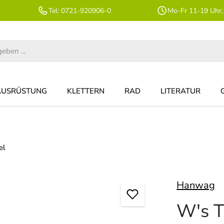
Tel: 0721-920906-0
Mo-Fr 11-19 Uhr,
AUSRÜSTUNG
KLETTERN
RAD
LITERATUR
el
Hanwag
W's T