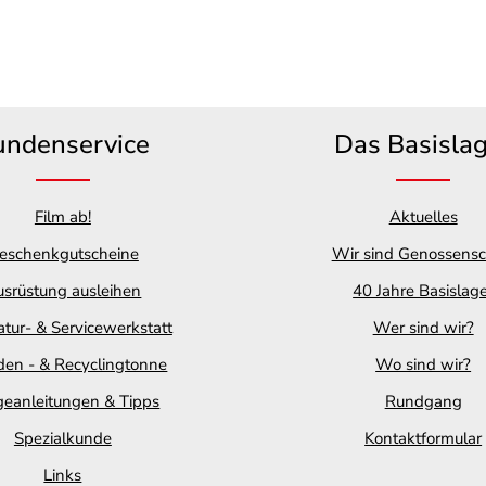
undenservice
Das Basisla
Film ab!
Aktuelles
eschenkgutscheine
Wir sind Genossensc
srüstung ausleihen
40 Jahre Basislag
tur- & Servicewerkstatt
Wer sind wir?
en - & Recyclingtonne
Wo sind wir?
geanleitungen & Tipps
Rundgang
Spezialkunde
Kontaktformular
Links