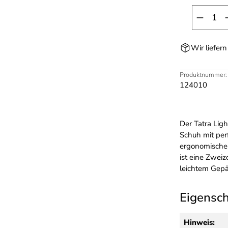
Produk
Wir liefer
Produktnummer:
124010
Der Tatra Ligh
Schuh mit per
ergonomische
ist eine Zwei
leichtem Gepä
Eigensc
Hinweis: