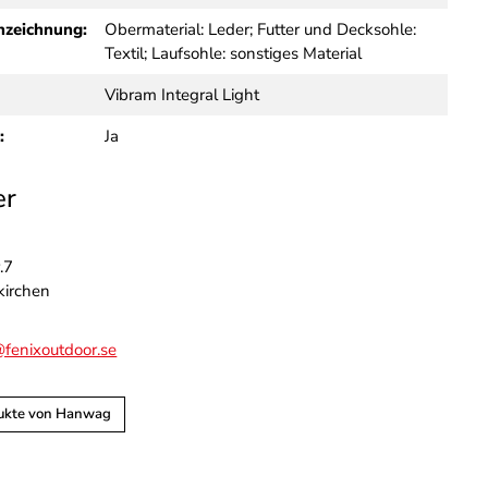
nzeichnung:
Obermaterial: Leder; Futter und Decksohle:
Textil; Laufsohle: sonstiges Material
Vibram Integral Light
:
Ja
er
.7
kirchen
fenixoutdoor.se
dukte von Hanwag