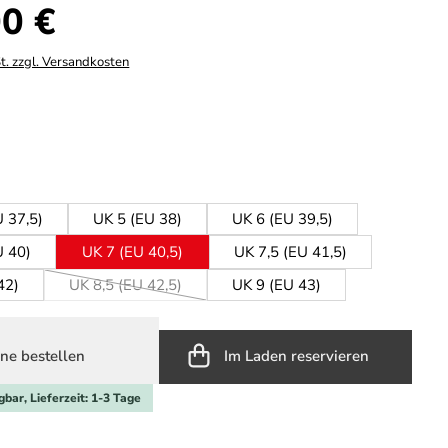
s:
0 €
t. zzgl. Versandkosten
hlen
ean
ählen
U 37,5)
UK 5 (EU 38)
UK 6 (EU 39,5)
U 40)
UK 7 (EU 40,5)
UK 7,5 (EU 41,5)
42)
UK 8,5 (EU 42,5)
UK 9 (EU 43)
(Diese Option ist zurzeit nicht verfügbar.)
ne bestellen
Im Laden reservieren
gbar, Lieferzeit: 1-3 Tage