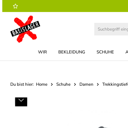
 Hauptinhalt springen
Zur Suche springen
Zur Hauptnavigation springen
WIR
BEKLEIDUNG
SCHUHE
Du bist hier:
Home
Schuhe
Damen
Trekkingstief
Bildergalerie überspringen