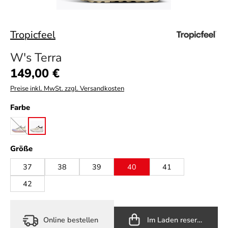
Tropicfeel
W's Terra
Regulärer Preis:
149,00 €
Preise inkl. MwSt. zzgl. Versandkosten
auswählen
Farbe
eucalyptus red
silver grey
(Diese Option ist zurzeit nicht verfügbar.)
auswählen
Größe
37
38
39
40
41
42
Online bestellen
Im Laden reservieren