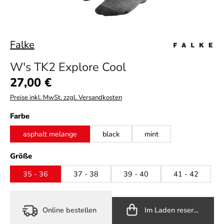
Falke
W's TK2 Explore Cool
Regulärer Preis:
27,00 €
Preise inkl. MwSt. zzgl. Versandkosten
auswählen
Farbe
asphalt melange
black
mint
auswählen
Größe
35 - 36
37 - 38
39 - 40
41 - 42
Online bestellen
Im Laden reservieren